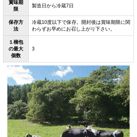
賞味期
製造日から冷蔵7日
限
保存方
冷蔵10度以下で保存。開封後は賞味期限に関
法
わらずお早めにお召し上がり下さい。
１梱包
の最大
3
個数