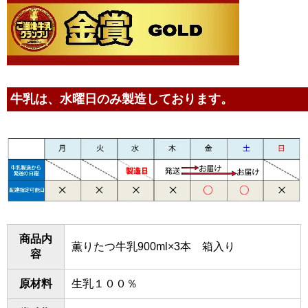
牛乳は、水曜日のみ製造しております。
商品内
薫りたつ牛乳900ml×3本 箱入り
容
原材料
生乳１００％